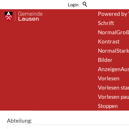
Barrierefre
Login
Powered by
Schrift
Normal
Gro
Kontrast
Normal
Star
Bilder
Anzeigen
Au
Online Schalter
Vorlesen
Vorlesen sta
Vorlesen pau
Textfilter:
Stoppen
Abteilung: