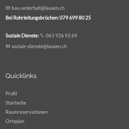
b
-
nt
rh
lt
l
s
n
ch
Bei Rohrleitungsbrüchen: 079 699 80 25
Soziale Dienste:
061 926 92 69
s
z
l
-d
nst
l
s
n
ch
Quicklinks
Profil
Startseite
Raumreservationen
Ortsplan