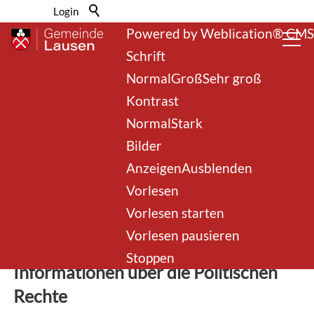
Barrierefrei-Menü
Login
Powered by Weblication® CMS
Schrift
Normal
Groß
Sehr groß
Kontrast
Normal
Stark
Bilder
Anzeigen
Ausblenden
Abstimmungen und
Vorlesen
Wahlen
Vorlesen starten
Vorlesen pausieren
Stoppen
Informationen über die Politischen
Rechte