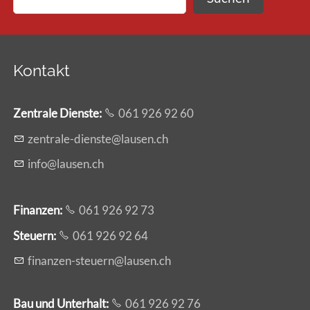
Kontakt
Zentrale Dienste
:
061 926 92 60
z
ntr
l
-d
nst
l
s
n
ch
nf
l
s
n
ch
Finanzen:
061 926 92 73
Steuern:
061 926 92 64
f
n
nz
n-st
rn
l
s
n
ch
Bau und Unterhalt:
061 926 92 76