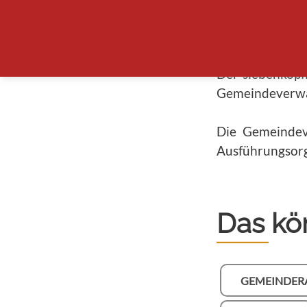
heisst, die s
vierteljährlic
Der siebenköpf
Gemeindeverwa
Die Gemeindeve
Ausführungsorg
Das kön
GEMEINDER