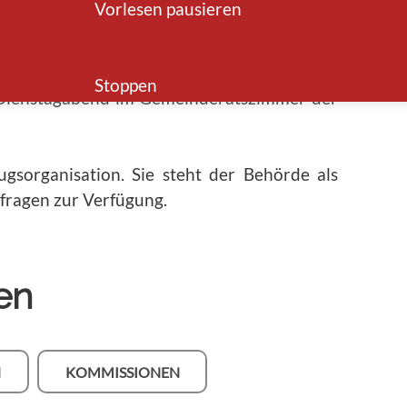
Vorlesen pausieren
ürger üben ihr Stimmrecht in der Regel
 Einwohnergemeindeversammlung aus.
Stoppen
en Dienstagabend im Gemeinderatszimmer der
sorganisation. Sie steht der Behörde als
fragen zur Verfügung.
en
N
KOMMISSIONEN