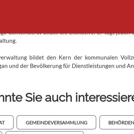
timmberechtigten Schweizer Bürgerinnen und B
h persönlich und direktdemokratisch im Rahmen der
ige Gemeinderat bildet die Exekutive. Er tagt jed
ltung.
rwaltung bildet den Kern der kommunalen Vollzug
an und der Bevölkerung für Dienstleistungen und An
nte Sie auch interessier
AT
GEMEINDEVERSAMMLUNG
BEHÖRDE