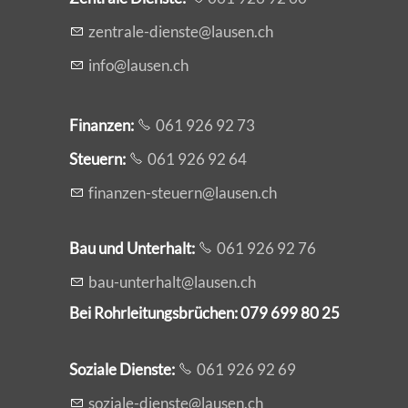
z
ntr
l
-d
nst
l
s
n
ch
nf
l
s
n
ch
Finanzen:
061 926 92 73
Steuern:
061 926 92 64
f
n
nz
n-st
rn
l
s
n
ch
Bau und Unterhalt:
061 926 92 76
b
-
nt
rh
lt
l
s
n
ch
Bei Rohrleitungsbrüchen: 079 699 80 25
Soziale Dienste:
061 926 92 69
s
z
l
-d
nst
l
s
n
ch