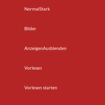
Normal
Stark
Bilder
Anzeigen
Ausblenden
en kann man etwas bewirken!
Demokratie. Diese Einheit kann sich nur
Vorlesen
en und sich aktiv am Gemeindegeschehen
Vorlesen starten
 Gemeinde (Legislative). Als Grundlage für
z des Kantons Basel-Landschaft sowie die
ie ordentliche Gemeindeorganisation. Das