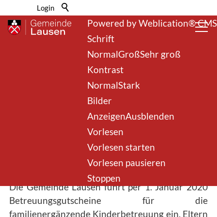
Barrierefrei-Menü
Login
Powered by Weblication® CMS
Schrift
Normal
Groß
Sehr groß
Kontrast
Normal
Stark
Bilder
Anzeigen
Ausblenden
FEB
Vorlesen
(Betreuungsgutscheine)
Vorlesen starten
Vorlesen pausieren
Stoppen
Die Gemeinde Lausen führt per 1. Januar 2020
Betreuungsgutscheine für die
familienergänzende Kinderbetreuung ein. Eltern