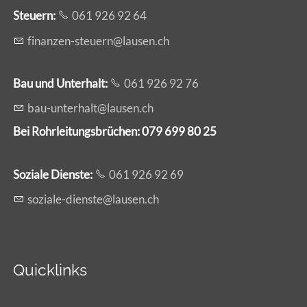
Steuern:
061 926 92 64
f
n
nz
n-st
rn
l
s
n
ch
Bau und Unterhalt:
061 926 92 76
b
-
nt
rh
lt
l
s
n
ch
Bei Rohrleitungsbrüchen: 079 699 80 25
Soziale Dienste:
061 926 92 69
s
z
l
-d
nst
l
s
n
ch
Quicklinks