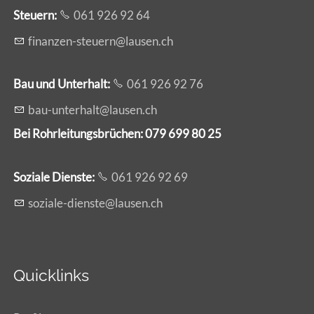
Steuern:
061 926 92 64
f
n
nz
n-st
rn
l
s
n
ch
Bau und Unterhalt:
061 926 92 76
b
-
nt
rh
lt
l
s
n
ch
Bei Rohrleitungsbrüchen: 079 699 80 25
Soziale Dienste:
061 926 92 69
s
z
l
-d
nst
l
s
n
ch
Quicklinks