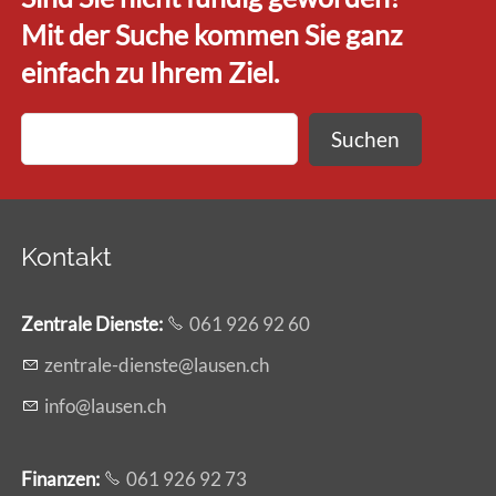
Mit der Suche kommen Sie ganz
einfach zu Ihrem Ziel.
Suchen
Kontakt
Zentrale Dienste
:
061 926 92 60
z
ntr
l
-d
nst
l
s
n
ch
nf
l
s
n
ch
Finanzen:
061 926 92 73