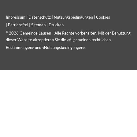
Impressum
|
Datenschutz
|
Nutzungsbedingungen
|
Cookies
|
Barrierefrei
|
Sitemap
|
Drucken
©
2026 Gemeinde Lausen - Alle Rechte vorbehalten. Mit der Benutzung
dieser Website akzeptieren Sie die «
Allgemeinen rechtlichen
Bestimmungen
» und «
Nutzungsbedingungen
».