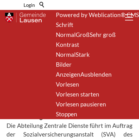
Barrierefrei-Menü
Login
Powered by Weblication® CMS
Schrift
Normal
Groß
Sehr groß
Kontrast
Normal
Stark
Bilder
zurück zur Übersicht
Anzeigen
Ausblenden
Vorlesen
AHV-Zweigstelle
Vorlesen starten
Vorlesen pausieren
Stoppen
Beschreibung
Die Abteilung Zentrale Dienste führt im Auftrag
der Sozialversicherungsanstalt (SVA) des