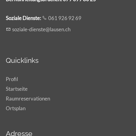
Soziale Dienste:
061 926 92 69
s
z
l
-d
nst
l
s
n
ch
Quicklinks
Profil
Startseite
Raumreservationen
Ortsplan
Adresse