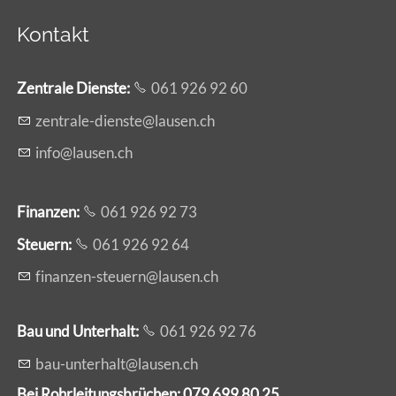
Kontakt
Zentrale Dienste
:
061 926 92 60
z
ntr
l
-d
nst
l
s
n
ch
nf
l
s
n
ch
Finanzen:
061 926 92 73
Steuern:
061 926 92 64
f
n
nz
n-st
rn
l
s
n
ch
Bau und Unterhalt:
061 926 92 76
b
-
nt
rh
lt
l
s
n
ch
Bei Rohrleitungsbrüchen: 079 699 80 25