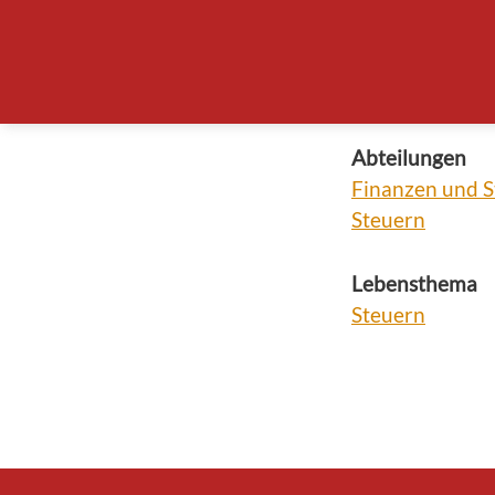
Für Auskünfte 
bitte direkt an
Formulare und 
Abteilungen
Finanzen und 
Steuern
Lebensthema
Steuern