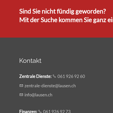
Sind Sie nicht fündig geworden?
Mit der Suche kommen Sie ganz ein
Kontakt
Zentrale Dienste
:
061 926 92 60
z
ntr
l
-d
nst
l
s
n
ch
nf
l
s
n
ch
Finanzen:
061 926 92 73