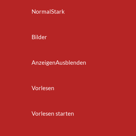
Normal
Stark
zurück zur Übersicht
Bilder
Anzeigen
Ausblenden
n direkt oder an Amtsstellen erteilt. Die
Vorlesen
gen der Veranlagung.
eindesteuer wenden Sie sich bitte an den
Vorlesen starten
lter)
.