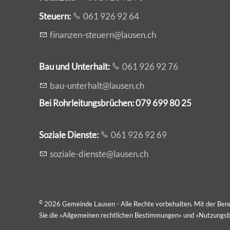
Steuern:
061 926 92 64
f
n
nz
n-st
rn
l
s
n
ch
Bau und Unterhalt:
061 926 92 76
b
-
nt
rh
lt
l
s
n
ch
Bei Rohrleitungsbrüchen: 079 699 80 25
Soziale Dienste:
061 926 92 69
s
z
l
-d
nst
l
s
n
ch
©
2026 Gemeinde Lausen - Alle Rechte vorbehalten. Mit der Ben
Sie die «
Allgemeinen rechtlichen Bestimmungen
» und «
Nutzungsb