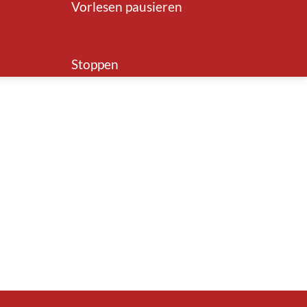
Staats- und Bundessteuer
wenden Sie sich
Vorlesen pausieren
Tel. +41 61 552 51 40
.
nstleistungen
und
Online-Schalter
.
Stoppen