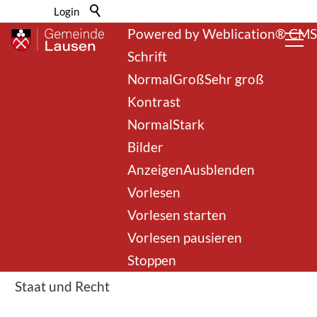
Barrierefrei-Menü
Login
Powered by Weblication® CMS
Schrift
Normal
Groß
Sehr groß
Kontrast
Normal
Stark
Bilder
zurück zur Übersicht
Anzeigen
Ausblenden
Vorlesen
Steuern
Vorlesen starten
Vorlesen pausieren
Stoppen
Rubrik
Staat und Recht