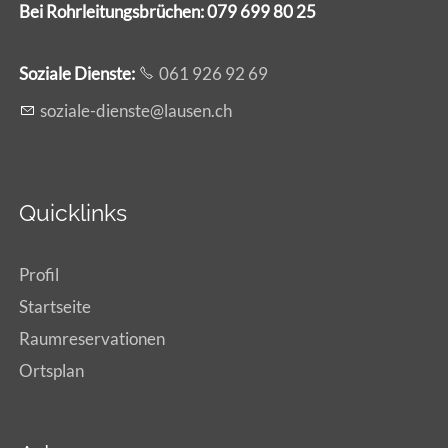
Bei Rohrleitungsbrüchen: 079 699 80 25
Soziale Dienste:
061 926 92 69
s
z
l
-d
nst
l
s
n
ch
Quicklinks
Profil
Startseite
Raumreservationen
Ortsplan