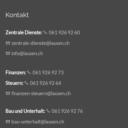
Kontakt
Zentrale Dienste
:
061 926 92 60
z
ntr
l
-d
nst
l
s
n
ch
nf
l
s
n
ch
Finanzen:
061 926 92 73
Steuern:
061 926 92 64
f
n
nz
n-st
rn
l
s
n
ch
Bau und Unterhalt:
061 926 92 76
b
-
nt
rh
lt
l
s
n
ch