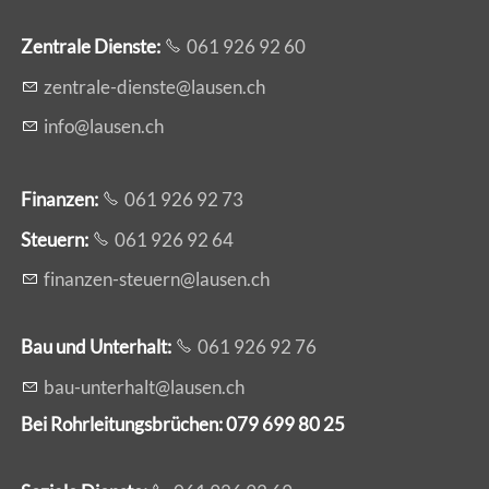
Zentrale Dienste
:
061 926 92 60
z
ntr
l
-d
nst
l
s
n
ch
nf
l
s
n
ch
Finanzen:
061 926 92 73
Steuern:
061 926 92 64
f
n
nz
n-st
rn
l
s
n
ch
Bau und Unterhalt:
061 926 92 76
b
-
nt
rh
lt
l
s
n
ch
Bei Rohrleitungsbrüchen: 079 699 80 25