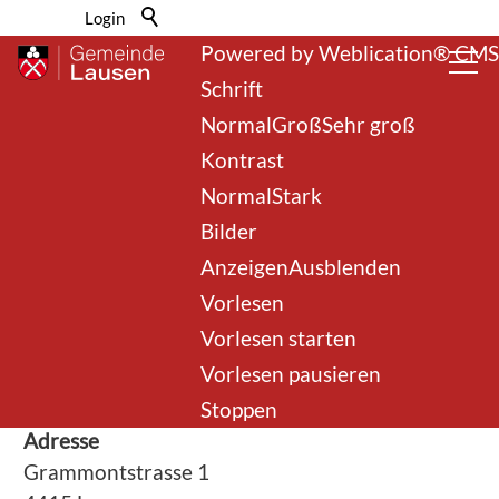
Barrierefrei-Menü
Login
Powered by Weblication® CMS
Schrift
Normal
Groß
Sehr groß
Kontrast
Normal
Stark
Bilder
Anzeigen
Ausblenden
zurück zur Übersicht
Vorlesen
Vorlesen starten
Steuern
Vorlesen pausieren
Stoppen
Adresse
Grammontstrasse 1