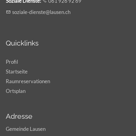
Soziale Dienste:
061 926 92 69
s
z
l
-d
nst
l
s
n
ch
Quicklinks
Profil
Startseite
Raumreservationen
Ortsplan
Adresse
Gemeinde Lausen