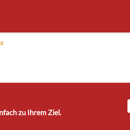
erie - Bewilligung beantragen
ng
willigung beantragen
te
fach zu Ihrem Ziel.