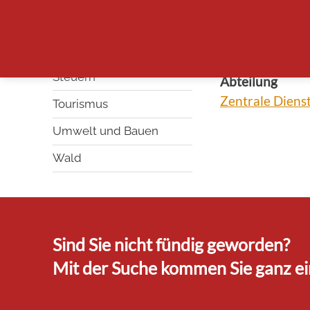
Lotto / Lott
Standbewilligu
Sicherheit
Tombola - Be
Staat und Recht
Steuern
Abteilung
Zentrale Diens
Tourismus
Umwelt und Bauen
Wald
Sind Sie nicht fündig geworden?
Mit der Suche kommen Sie ganz ein