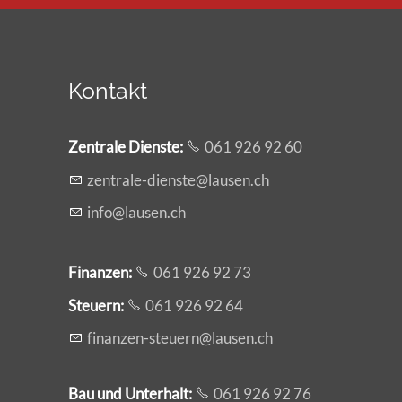
Kontakt
Zentrale Dienste
:
061 926 92 60
z
ntr
l
-d
nst
l
s
n
ch
nf
l
s
n
ch
Finanzen:
061 926 92 73
Steuern:
061 926 92 64
f
n
nz
n-st
rn
l
s
n
ch
Bau und Unterhalt:
061 926 92 76