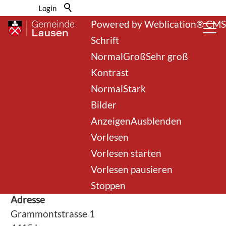
Barrierefrei-Menü
Login
Powered by Weblication® CMS
Schrift
Normal
Groß
Sehr groß
Kontrast
Normal
Stark
Bilder
Anzeigen
Ausblenden
zurück zur Übersicht
Vorlesen
Vorlesen starten
AHV Zweigstelle
Vorlesen pausieren
Stoppen
Adresse
Grammontstrasse 1