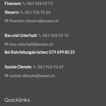
Finanzen:
061 926 92 73
Steuern:
061 926 92 64
f
n
nz
n-st
rn
l
s
n
ch
Bau und Unterhalt:
061 926 92 76
b
-
nt
rh
lt
l
s
n
ch
Bei Rohrleitungsbrüchen: 079 699 80 25
Soziale Dienste:
061 926 92 69
s
z
l
-d
nst
l
s
n
ch
Quicklinks