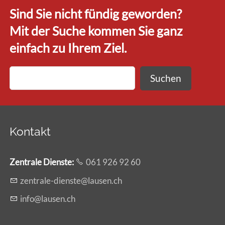
Sind Sie nicht fündig geworden?
Mit der Suche kommen Sie ganz
einfach zu Ihrem Ziel.
Suchen
Kontakt
Zentrale Dienste
:
061 926 92 60
z
ntr
l
-d
nst
l
s
n
ch
nf
l
s
n
ch