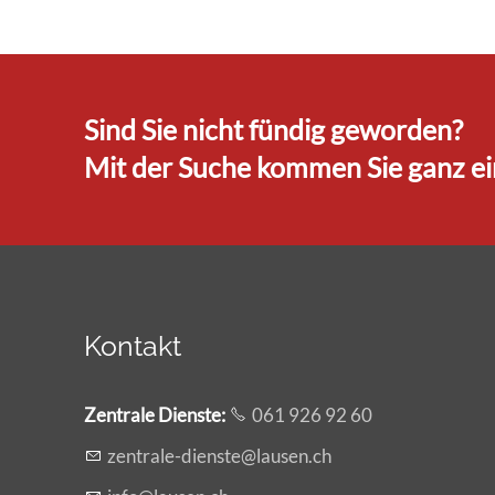
Sind Sie nicht fündig geworden?
Mit der Suche kommen Sie ganz ein
Kontakt
Zentrale Dienste
:
061 926 92 60
z
ntr
l
-d
nst
l
s
n
ch