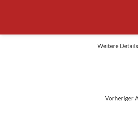
Machen Sie sich
Material wird d
neuen Fahrzeug
Weitere Detail
<