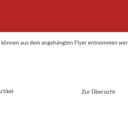
 ein Bild der Feuerwehr Lausen. Die Magazinbesichti
urch eine Festwirtschaft und Kinderposten ergänzt. K
es um 16:30 Uhr.
s können aus dem angehängten Flyer entnommen we
Zur Übersicht