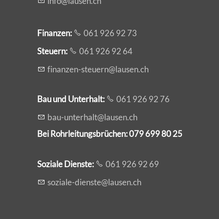
nf
l
s
n
ch
Finanzen:
061 926 92 73
Steuern:
061 926 92 64
f
n
nz
n-st
rn
l
s
n
ch
Bau und Unterhalt:
061 926 92 76
b
-
nt
rh
lt
l
s
n
ch
Bei Rohrleitungsbrüchen: 079 699 80 25
Soziale Dienste:
061 926 92 69
s
z
l
-d
nst
l
s
n
ch