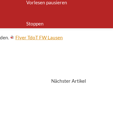
Vorlesen pausieren
gung, die Ausstellung von Fahrzeugen und
larer Höhepunkt bildet die Präsentation des
Stoppen
rden.
Flyer TdoT FW Lausen
>