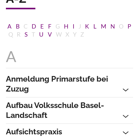
A
B
C
D
E
F
G
H
I
J
K
L
M
N
O
P
Q
R
S
T
U
V
W
X
Y
Z
Anmeldung Primarstufe bei
Zuzug
Aufbau Volksschule Basel-
Landschaft
Aufsichtspraxis