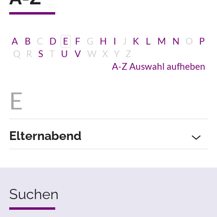
A
B
C
D
E
F
G
H
I
J
K
L
M
N
O
P
Q
R
S
T
U
V
W
X
Y
Z
A-Z Auswahl aufheben
Elternabend
Suchen