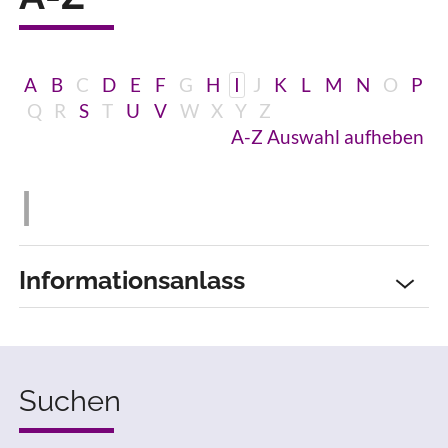
A
B
C
D
E
F
G
H
I
J
K
L
M
N
O
P
Q
R
S
T
U
V
W
X
Y
Z
A-Z Auswahl aufheben
Informationsanlass
Suchen