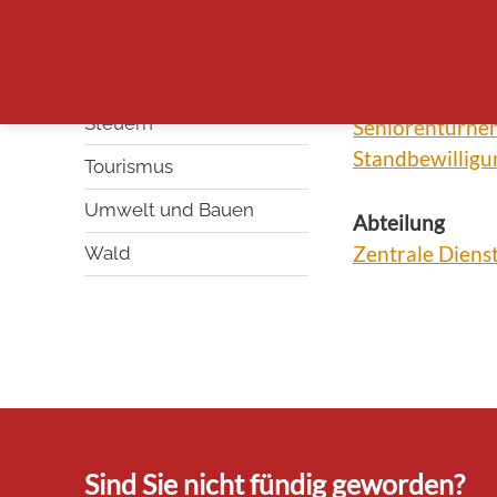
Lausner Senior
Lotto / Lott
Sicherheit
Raumreservati
Staat und Recht
Seniorenferien
Steuern
Seniorenturne
Standbewilligu
Tourismus
Umwelt und Bauen
Abteilung
Zentrale Diens
Wald
Sind Sie nicht fündig geworden?