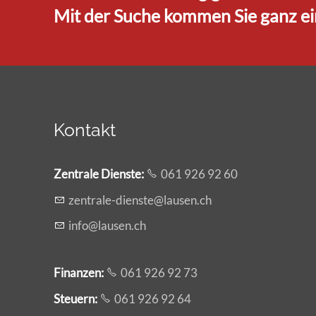
Mit der Suche kommen Sie ganz ein
Kontakt
Zentrale Dienste
:
061 926 92 60
z
ntr
l
-d
nst
l
s
n
ch
nf
l
s
n
ch
Finanzen:
061 926 92 73
Steuern:
061 926 92 64