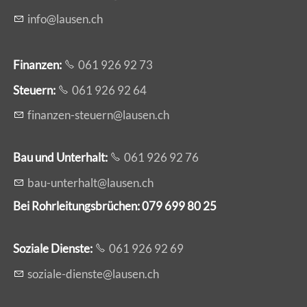
nf
l
s
n
ch
Finanzen:
061 926 92 73
Steuern:
061 926 92 64
f
n
nz
n-st
rn
l
s
n
ch
Bau und Unterhalt:
061 926 92 76
b
-
nt
rh
lt
l
s
n
ch
Bei Rohrleitungsbrüchen: 079 699 80 25
Soziale Dienste:
061 926 92 69
s
z
l
-d
nst
l
s
n
ch