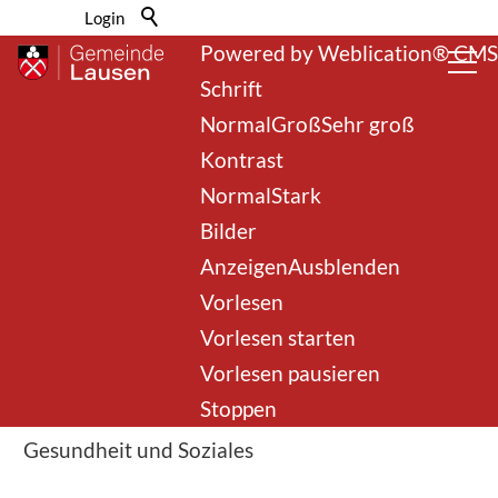
Barrierefrei-Menü
Login
Powered by Weblication® CMS
Schrift
Normal
Groß
Sehr groß
Kontrast
Normal
Stark
Bilder
zurück zur Übersicht
Anzeigen
Ausblenden
Vorlesen
Soziale Sicherheit
Vorlesen starten
Vorlesen pausieren
Stoppen
Rubrik
Gesundheit und Soziales