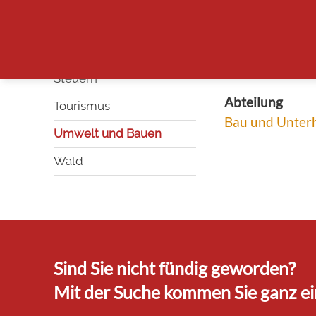
Einfriedungen
Grenzabstände
Sicherheit
Kleinbaugesuc
Staat und Recht
Planauflage 
Steuern
Abteilung
Tourismus
Bau und Unterh
Umwelt und Bauen
Wald
Sind Sie nicht fündig geworden?
Mit der Suche kommen Sie ganz ein