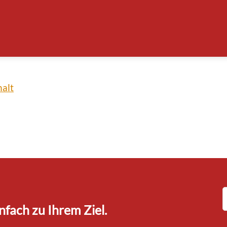
h
Online - Gemeinde Lausen
alt
fach zu Ihrem Ziel.