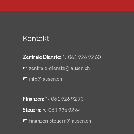
Kontakt
Zentrale Dienste
:
061 926 92 60
z
ntr
l
-d
nst
l
s
n
ch
nf
l
s
n
ch
Finanzen:
061 926 92 73
Steuern:
061 926 92 64
f
n
nz
n-st
rn
l
s
n
ch