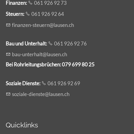
Finanzen:
061 926 92 73
Steuern:
061 926 92 64
f
n
nz
n-st
rn
l
s
n
ch
Bau und Unterhalt:
061 926 92 76
b
-
nt
rh
lt
l
s
n
ch
Bei Rohrleitungsbrüchen: 079 699 80 25
Soziale Dienste:
061 926 92 69
s
z
l
-d
nst
l
s
n
ch
Quicklinks