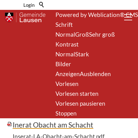
Barrierefrei-Menü
Login
Powered by Weblication® CMS
Schrift
Normal
Groß
Sehr groß
Kontrast
Normal
Stark
Bilder
zurück zur Übersicht
Anzeigen
Ausblenden
Vorlesen
Gewässerverschmutzung
Vorlesen starten
Vorlesen pausieren
Stoppen
Dokumente
Inerat Obacht am Schacht
Inserat-LA-Obacht-am-Schacht.pdf