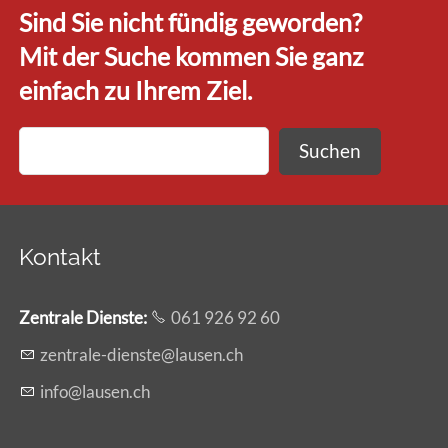
Sind Sie nicht fündig geworden?
Mit der Suche kommen Sie ganz
einfach zu Ihrem Ziel.
Suchen
Kontakt
Zentrale Dienste
:
061 926 92 60
z
ntr
l
-d
nst
l
s
n
ch
nf
l
s
n
ch