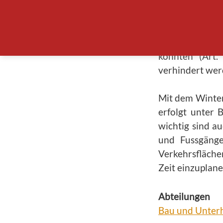
Strassenabschn
Damit der Win
öffentlichen S
könnten (Art.
verhindert wer
Mit dem Winterd
erfolgt unter 
wichtig sind a
und Fussgänge
Verkehrsfläche
Zeit einzuplane
Abteilungen
Bau und Unterh