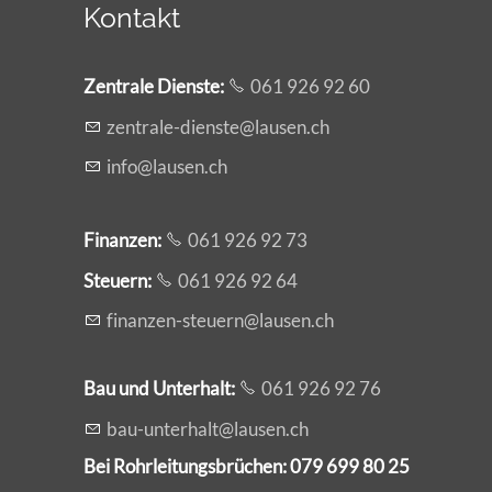
Kontakt
Zentrale Dienste
:
061 926 92 60
z
ntr
l
-d
nst
l
s
n
ch
nf
l
s
n
ch
Finanzen:
061 926 92 73
Steuern:
061 926 92 64
f
n
nz
n-st
rn
l
s
n
ch
Bau und Unterhalt:
061 926 92 76
b
-
nt
rh
lt
l
s
n
ch
Bei Rohrleitungsbrüchen: 079 699 80 25