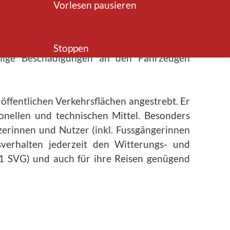
rassen erfolgt durch den Kanton.
Vorlesen pausieren
hgeführt werden kann, sind Fahrzeuge von
ine bevorstehende Schneeräumung behindern
Stoppen
ällige Beschädigungen an den Fahrzeugen
 öffentlichen Verkehrsflächen angestrebt. Er
onellen und technischen Mittel. Besonders
erinnen und Nutzer (inkl. Fussgängerinnen
sverhalten jederzeit den Witterungs- und
 1 SVG) und auch für ihre Reisen genügend