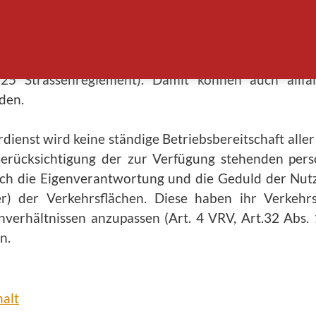
itten angestrebt. Der Winterdienst auf den Kantonsst
terdienst möglichst rationell und gefahrlos durc
trassen und Parkplätzen zu entfernen, wenn sie e
 25 Strassenreglement). Damit können auch allf
den.
ienst wird keine ständige Betriebsbereitschaft aller
Berücksichtigung der zur Verfügung stehenden pers
uch die Eigenverantwortung und die Geduld der Nutz
r) der Verkehrsflächen. Diese haben ihr Verkehr
nverhältnissen anzupassen (Art. 4 VRV, Art.32 Abs.
n.
alt