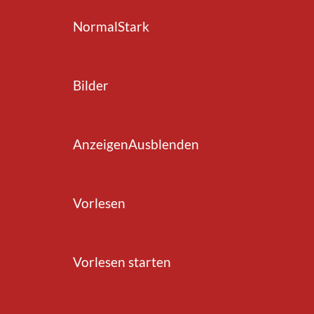
Normal
Stark
zurück zur Übersicht
Bilder
Anzeigen
Ausblenden
n Verkehrsflächen, welche sich im Eigentum
Vorlesen
- und Fussgängerverkehr dienen, die
ird dabei von den Werkhofangestellten und
und Dringlichkeitsplan durchgeführt. Zum
Vorlesen starten
 nach dem Grundsatz eines differenzierten
ne Schwarzräumung wird nur auf bestimmten