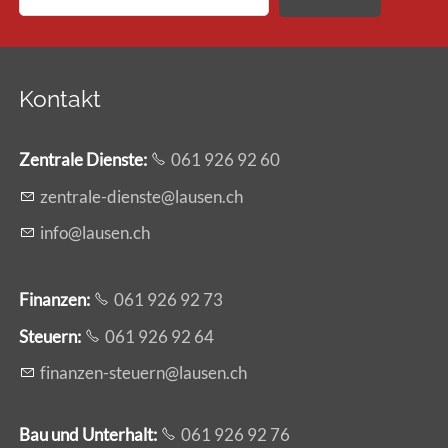
Kontakt
Zentrale Dienste
:
061 926 92 60
z
ntr
l
-d
nst
l
s
n
ch
nf
l
s
n
ch
Finanzen:
061 926 92 73
Steuern:
061 926 92 64
f
n
nz
n-st
rn
l
s
n
ch
Bau und Unterhalt:
061 926 92 76