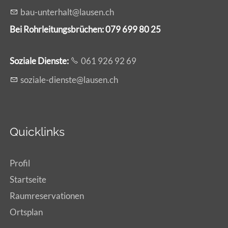
b
-
nt
rh
lt
l
s
n
ch
Bei Rohrleitungsbrüchen: 079 699 80 25
Soziale Dienste:
061 926 92 69
s
z
l
-d
nst
l
s
n
ch
Quicklinks
Profil
Startseite
Raumreservationen
Ortsplan