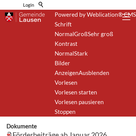
Barrierefrei-Menü
Login
Powered by Weblication® CMS
Schrift
Normal
Groß
Sehr groß
Kontrast
Normal
Stark
Bilder
zurück zur Übersicht
Anzeigen
Ausblenden
Vorlesen
Kommunale Energie-
Vorlesen starten
Förderbeiträge
Vorlesen pausieren
Stoppen
Dokumente
Förderbeiträge ab Januar 2026