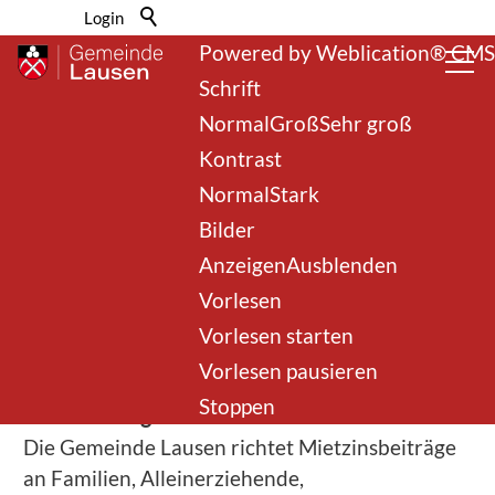
Barrierefrei-Menü
Login
Powered by Weblication® CMS
Schrift
Normal
Groß
Sehr groß
Kontrast
Normal
Stark
Bilder
zurück zur Übersicht
Anzeigen
Ausblenden
Vorlesen
Mietzinsbeiträge
Vorlesen starten
Vorlesen pausieren
Stoppen
Beschreibung
Die Gemeinde Lausen richtet Mietzinsbeiträge
an Familien, Alleinerziehende,