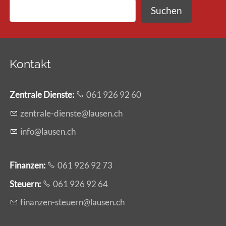
Suchen
Kontakt
Zentrale Dienste
:
061 926 92 60
z
ntr
l
-d
nst
l
s
n
ch
nf
l
s
n
ch
Finanzen:
061 926 92 73
Steuern:
061 926 92 64
f
n
nz
n-st
rn
l
s
n
ch