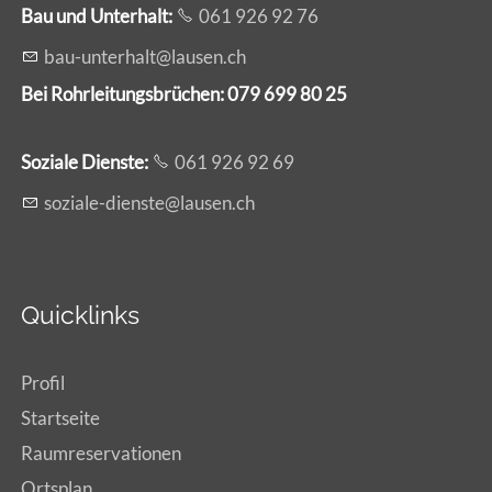
Bau und Unterhalt:
061 926 92 76
b
-
nt
rh
lt
l
s
n
ch
Bei Rohrleitungsbrüchen: 079 699 80 25
Soziale Dienste:
061 926 92 69
s
z
l
-d
nst
l
s
n
ch
Quicklinks
Profil
Startseite
Raumreservationen
Ortsplan