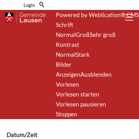
Barrierefrei-Menü
Login
Powered by Weblication® CMS
Schrift
Normal
Groß
Sehr groß
Kontrast
Normal
Stark
Bilder
Anzeigen
Ausblenden
zurück zur Übersicht
Vorlesen
Vorlesen starten
Boulespiel der Senioren
Vorlesen pausieren
Regio Liestal
Stoppen
Datum/Zeit