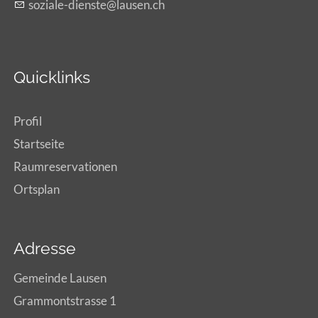
s
z
l
-d
nst
l
s
n
ch
Quicklinks
Profil
Startseite
Raumreservationen
Ortsplan
Adresse
Gemeinde Lausen
Grammontstrasse 1