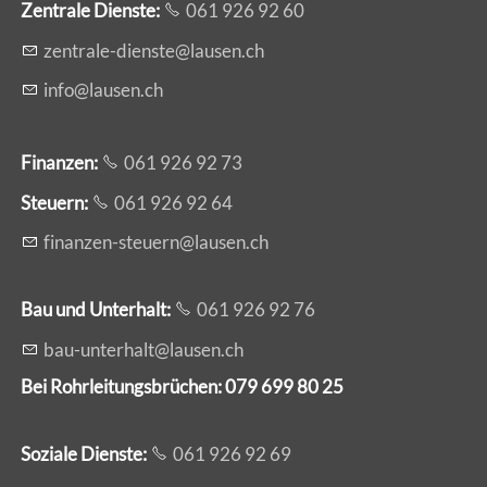
Zentrale Dienste
:
061 926 92 60
z
ntr
l
-d
nst
l
s
n
ch
nf
l
s
n
ch
Finanzen:
061 926 92 73
Steuern:
061 926 92 64
f
n
nz
n-st
rn
l
s
n
ch
Bau und Unterhalt:
061 926 92 76
b
-
nt
rh
lt
l
s
n
ch
Bei Rohrleitungsbrüchen: 079 699 80 25
Soziale Dienste:
061 926 92 69