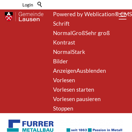
Barrierefrei-Menü
Login
Powered by Weblication® CMS
Schrift
Normal
Groß
Sehr groß
Kontrast
Normal
Stark
Bilder
Anzeigen
Ausblenden
zurück zur Übersicht
Vorlesen
Vorlesen starten
Furrer Metallbau AG
Vorlesen pausieren
Stoppen