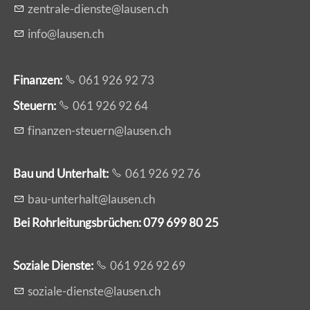
z
ntr
l
-d
nst
l
s
n
ch
nf
l
s
n
ch
Finanzen:
061 926 92 73
Steuern:
061 926 92 64
f
n
nz
n-st
rn
l
s
n
ch
Bau und Unterhalt:
061 926 92 76
b
-
nt
rh
lt
l
s
n
ch
Bei Rohrleitungsbrüchen: 079 699 80 25
Soziale Dienste:
061 926 92 69
s
z
l
-d
nst
l
s
n
ch