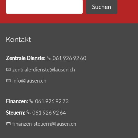
Suchen
Kontakt
Zentrale Dienste
:
061 926 92 60
z
ntr
l
-d
nst
l
s
n
ch
nf
l
s
n
ch
Finanzen:
061 926 92 73
Steuern:
061 926 92 64
f
n
nz
n-st
rn
l
s
n
ch