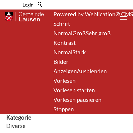
Barrierefrei-Menü
Login
Powered by Weblication® CMS
Schrift
Normal
Groß
Sehr groß
Kontrast
Normal
Stark
Bilder
Anzeigen
Ausblenden
zurück zur Übersicht
Vorlesen
Vorlesen starten
TOSA
Vorlesen pausieren
Stoppen
Kategorie
Diverse