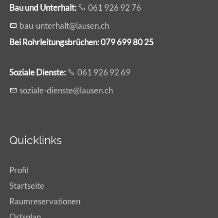
Bau und Unterhalt:
061 926 92 76
b
-
nt
rh
lt
l
s
n
ch
Bei Rohrleitungsbrüchen: 079 699 80 25
Soziale Dienste:
061 926 92 69
s
z
l
-d
nst
l
s
n
ch
Quicklinks
Profil
Startseite
Raumreservationen
Ortsplan