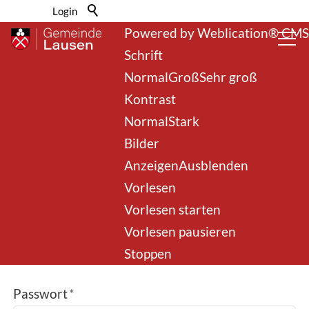
Barrierefrei-Menü
Login
Powered by Weblication® CMS
Schrift
Normal
Groß
Sehr groß
Kontrast
Normal
Stark
Bilder
Login
Anzeigen
Ausblenden
Vorlesen
Vorlesen starten
E-Mail / Benutzername
*
Vorlesen pausieren
Stoppen
Passwort
*