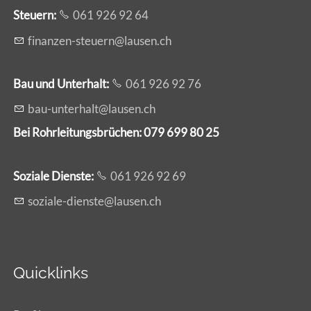
Steuern:
061 926 92 64
f
n
nz
n-st
rn
l
s
n
ch
Bau und Unterhalt:
061 926 92 76
b
-
nt
rh
lt
l
s
n
ch
Bei Rohrleitungsbrüchen: 079 699 80 25
Soziale Dienste:
061 926 92 69
s
z
l
-d
nst
l
s
n
ch
Quicklinks