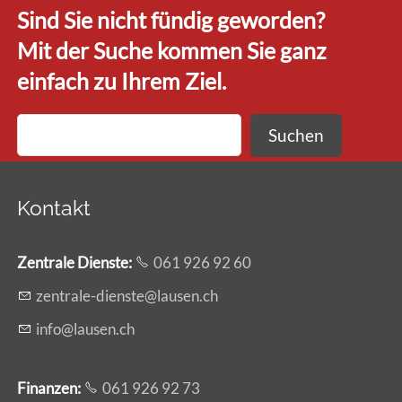
Sind Sie nicht fündig geworden?
Mit der Suche kommen Sie ganz
einfach zu Ihrem Ziel.
Suchen
Kontakt
Zentrale Dienste
:
061 926 92 60
z
ntr
l
-d
nst
l
s
n
ch
nf
l
s
n
ch
Finanzen:
061 926 92 73