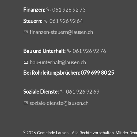
Finanzen:
061 926 92 73
Steuern:
061 926 92 64
f
n
nz
n-st
rn
l
s
n
ch
Bau und Unterhalt:
061 926 92 76
b
-
nt
rh
lt
l
s
n
ch
Bei Rohrleitungsbrüchen: 079 699 80 25
Soziale Dienste:
061 926 92 69
s
z
l
-d
nst
l
s
n
ch
©
2026 Gemeinde Lausen - Alle Rechte vorbehalten. Mit der Ben