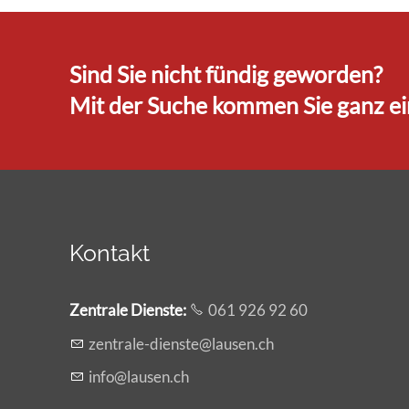
Sind Sie nicht fündig geworden?
Mit der Suche kommen Sie ganz ein
Kontakt
Zentrale Dienste
:
061 926 92 60
z
ntr
l
-d
nst
l
s
n
ch
nf
l
s
n
ch