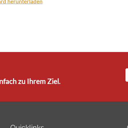
ard herunterladen
fach zu Ihrem Ziel.
Quicklinks