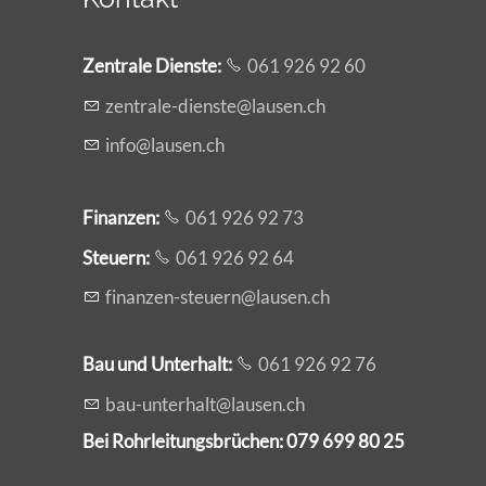
Zentrale Dienste
:
061 926 92 60
z
ntr
l
-d
nst
l
s
n
ch
nf
l
s
n
ch
Finanzen:
061 926 92 73
Steuern:
061 926 92 64
f
n
nz
n-st
rn
l
s
n
ch
Bau und Unterhalt:
061 926 92 76
b
-
nt
rh
lt
l
s
n
ch
Bei Rohrleitungsbrüchen: 079 699 80 25