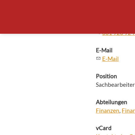
4415 Lausen
Telefon
061 926 92 
E-Mail
E-Mail
Position
Sachbearbeiter
Abteilungen
Finanzen
,
Fina
vCard