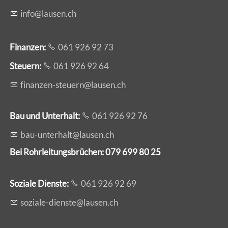
nf
l
s
n
ch
Finanzen:
061 926 92 73
Steuern:
061 926 92 64
f
n
nz
n-st
rn
l
s
n
ch
Bau und Unterhalt:
061 926 92 76
b
-
nt
rh
lt
l
s
n
ch
Bei Rohrleitungsbrüchen: 079 699 80 25
Soziale Dienste:
061 926 92 69
s
z
l
-d
nst
l
s
n
ch