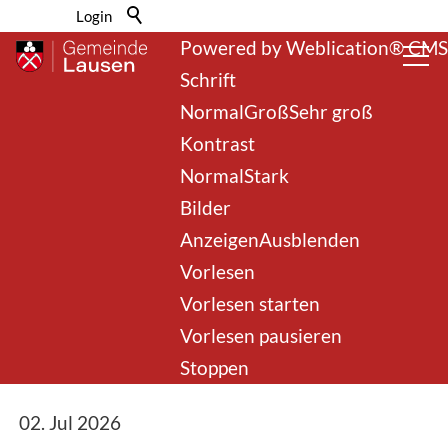
Barrierefrei-Menü
Login
Powered by Weblication® CMS
Schrift
Normal
Groß
Sehr groß
Kontrast
Normal
Stark
Bilder
Kanton Basel-
Anzeigen
Ausblenden
Vorlesen
Landschaft erlässt
Vorlesen starten
Feuerverbot im Wald
Vorlesen pausieren
und an Waldrändern
Stoppen
02. Jul 2026