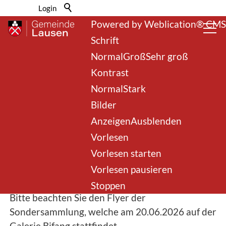
Barrierefrei-Menü
Login
Powered by Weblication® CMS
Schrift
Normal
Groß
Sehr groß
Kontrast
Normal
Stark
Bilder
Sondersammlung vom
Anzeigen
Ausblenden
Vorlesen
20. Juni 2026
Vorlesen starten
Vorlesen pausieren
08. Mai 2026
Stoppen
Bitte beachten Sie den Flyer der
Sondersammlung, welche am 20.06.2026 auf der
Galerie Bifang stattfindet.