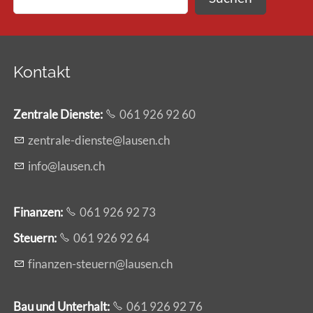
Kontakt
Zentrale Dienste
:
061 926 92 60
z
ntr
l
-d
nst
l
s
n
ch
nf
l
s
n
ch
Finanzen:
061 926 92 73
Steuern:
061 926 92 64
f
n
nz
n-st
rn
l
s
n
ch
Bau und Unterhalt:
061 926 92 76