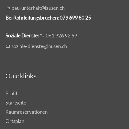
b
-
nt
rh
lt
l
s
n
ch
Bei Rohrleitungsbrüchen: 079 699 80 25
Soziale Dienste:
061 926 92 69
s
z
l
-d
nst
l
s
n
ch
Quicklinks
Profil
Startseite
Raumreservationen
Ortsplan