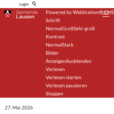
Barrierefrei-Menü
Login
Powered by Weblication® CMS
Schrift
Normal
Groß
Sehr groß
Kontrast
Normal
Stark
Bilder
Einladung und Vorlage
Anzeigen
Ausblenden
Vorlesen
der
Vorlesen starten
Gemeindeversammlung
Vorlesen pausieren
vom 10.06.2026
Stoppen
27. Mai 2026