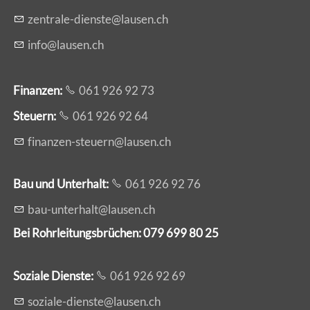
z
ntr
l
-d
nst
l
s
n
ch
nf
l
s
n
ch
Finanzen:
061 926 92 73
Steuern:
061 926 92 64
f
n
nz
n-st
rn
l
s
n
ch
Bau und Unterhalt:
061 926 92 76
b
-
nt
rh
lt
l
s
n
ch
Bei Rohrleitungsbrüchen: 079 699 80 25
Soziale Dienste:
061 926 92 69
s
z
l
-d
nst
l
s
n
ch